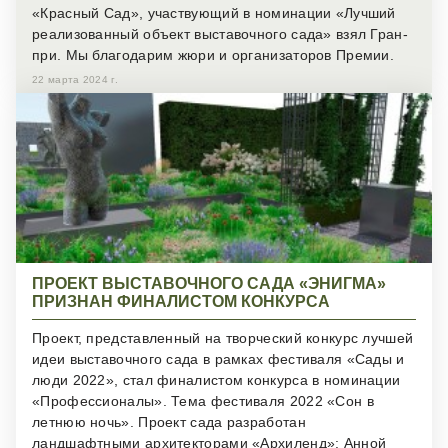
«Красный Сад», участвующий в номинации «Лучший
реализованный объект выставочного сада» взял Гран-
ПРИКРЕПИТЕ РЕЗЮМЕ ИЛИ УКАЖИТЕ ССЫЛКУ
при. Мы благодарим жюри и организаторов Премии.
22 марта 2024 г.
Конфиденциальность
и
Условия использования
Загрузить файл
Конфиденциальность
и
Условия использования
ПРОЕКТ ВЫСТАВОЧНОГО САДА «ЭНИГМА»
ПРИЗНАН ФИНАЛИСТОМ КОНКУРСА
Проект, представленный на творческий конкурс лучшей
идеи выставочного сада в рамках фестиваля «Сады и
люди 2022», стал финалистом конкурса в номинации
«Профессионалы». Тема фестиваля 2022 «Сон в
летнюю ночь». Проект сада разработан
ландшафтными архитекторами «Архиленд»: Анной