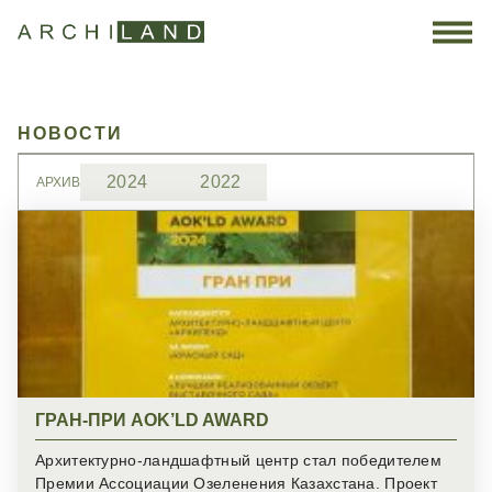
×
×
×
Задать вопрос
Отправить резюме
ОТКЛИКНУТЬСЯ НА ВАКАНСИЮ
ВАШИ ФИО*
ВАШИ ФИО*
НОВОСТИ
ТЕЛЕФОН*
ТЕЛЕФОН*
2024
2022
АРХИВ
ЭЛ.ПОЧТА
ЭЛ.ПОЧТА
ВАШ ВОПРОС
СОПРОВОДИТЕЛЬНЫЙ ТЕКСТ
ГРАН-ПРИ AOK’LD AWARD
Архитектурно-ландшафтный центр стал победителем
Премии Ассоциации Озеленения Казахстана. Проект