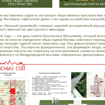
НОВОЕ ОБЩЕСТВЕННОЕ
ПРОСТРАНСТВО
ЦЕНТРАЛЬНЫЙ ПОРТАЛ ВХО
е выставочных садов на пустующих общественных пространствах я
ду Фестиваль «Цветочный джем» стал одним из наиболее масштабн
е «Красный (красивый)» отражает широкий ассоциативный ряд рус
нуть красный как цвет русского авангарда.
й Сад» — это дань памяти Константину Мельникову, который возгл
тво во многом определило образ парков Москвы советского периода
да проходит единой нитью через весь сад. Она демонстрирует взле
го искусства. Эта пергола функциональна, она формирует входы, м
ровании перголы мы опирались на конструктивные элементы всемир
вленного на Международной выставке современных декоративных 