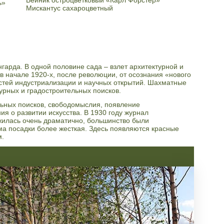
ь»
Мискантус сахароцветный
гарда. В одной половине сада – взлет архитектурной и
 в начале 1920-х, после революции, от осознания «нового
остей индустриализации и научных открытий. Шахматные
урных и градостроительных поисков.
льных поисков, свободомыслия, появление
я о развитии искусства. В 1930 году журнал
жилась очень драматично, большинство были
ма посадки более жесткая. Здесь появляются красные
м.