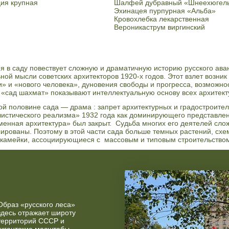
ия крупная
Шалфей дубравный «Шнеехюгел
Эхинацея пурпурная «Альба»
Кровохлебка лекарственная
Вероникаструм виргинский
я в саду повествует сложную и драматичную историю русского аван
ной мысли советских архитекторов 1920-х годов. Этот взлет возник
» и «нового человека», дуновения свободы и прогресса, возможн
 «сад шахмат» показывают интеллектуальную основу всех архитект
ой половине сада — драма : запрет архитектурных и градостроите
истического реализма» 1932 года как доминирующего представлени
енная архитектура» был закрыт. Судьба многих его деятелей сло
ированы. Поэтому в этой части сада больше темных растений, схе
камейки, ассоциирующиеся с массовым и типовым строительство
Образ «русского леса»
здесь отражает широту
территорий СССР и
гигантские масштабы