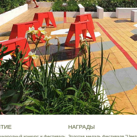
ИТЕ РЕЗЮМЕ ИЛИ УКАЖИТЕ ССЫЛКУ
Загрузить файл
циальность
и
Условия использования
циальность
и
Условия использования
ТИЕ
НАГРАДЫ
дународный конкурс и фестиваль
Золотая медаль фестиваля "Цве