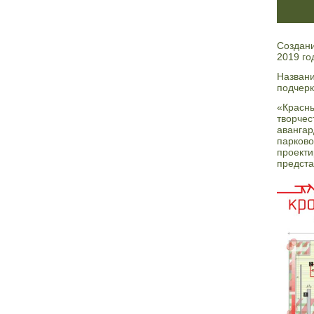
Создани
2019 го
Названи
подчерк
«Красны
творчес
авангар
парково
проекти
предста