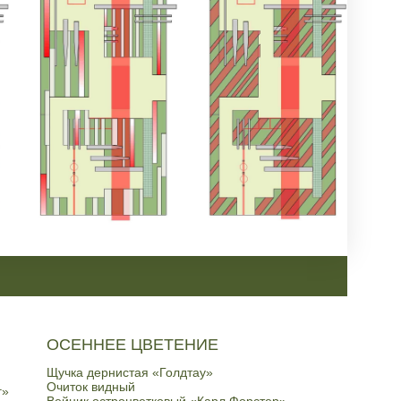
ОСЕННЕЕ ЦВЕТЕНИЕ
Щучка дернистая «Голдтау»
Очиток видный
г»
Вейник остроцветковый «Карл Форстер»