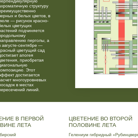
перпендикулярную
ахроматичную структуру
преимущественно
черных и белых цветов, в
июле — рисунок красно-
белых цветущих
растений подчиняется
продольному
направлению перголы, а
в августе-сентябре —
красный цветущий сад
достигает апогея
цветения, приобретая
диагональную
композицию. Этот
эффект достигается
засчет многоуровневых
посадок в местах
пересечений линий.
ЕНИЕ В ПЕРВОЙ
ЦВЕТЕНИЕ ВО ВТОРОЙ
ВИНЕ ЛЕТА
ПОЛОВИНЕ ЛЕТА
бирский
Гелениум гибридный «Рубинцвер