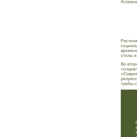
Астранц
Растени
социаль
времени
столы и
Во втор
«социал
«Соврем
репресс
тумбы-с