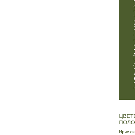
ЦВЕТ
ПОЛО
Ирис си