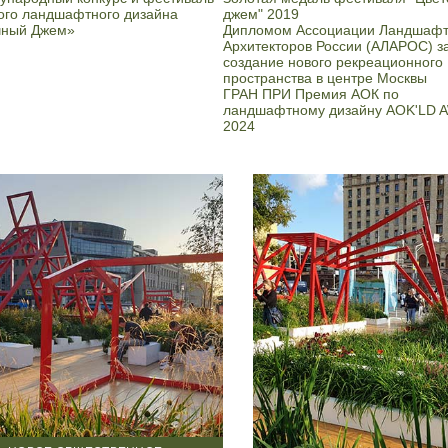
ого ландшафтного дизайна
джем" 2019
чный Джем»
Дипломом Ассоциации Ландшаф
Архитекторов России (АЛАРОС) з
создание нового рекреационного
пространства в центре Москвы
ГРАН ПРИ Премия АОК по
ландшафтному дизайну AOK'LD
2024