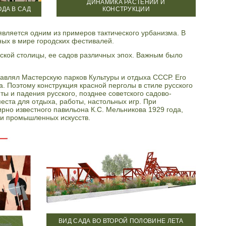
ДИНАМИКА РАСТЕНИЙ И
ДА В САД
КОНСТРУКЦИИ
вляется одним из примеров тактического урбанизма. В
ых в мире городских фестивалей.
ской столицы, ее садов различных эпох. Важным было
авлял Мастерскую парков Культуры и отдыха СССР. Его
. Поэтому конструкция красной перголы в стиле русского
ты и падения русского, позднее советского садово-
еста для отдыха, работы, настольных игр. При
но известного павильона К.С. Мельникова 1929 года,
и промышленных искусств.
ВИД САДА ВО ВТОРОЙ ПОЛОВИНЕ ЛЕТА