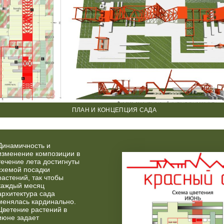
ПЛАН И КОНЦЕПЦИЯ САДА
Динамичность и
изменение композиции в
течение лета достигнуты
схемой посадки
растений, так чтобы
каждый месяц
архитектура сада
менялась кардинально.
Цветение растений в
июне задает