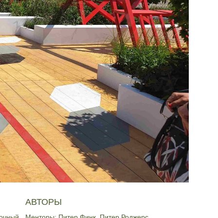
АВТОРЫ
точный
Менторы: Питер Финк, Питер Роджерс