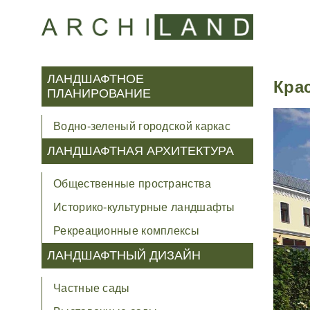
Зада
Отпр
ЛАНДШАФТНОЕ
Кра
ПЛАНИРОВАНИЕ
ОТКЛИКНУТЬСЯ НА ВАКАНСИЮ
ВАШИ ФИ
ВАШИ ФИ
Водно-зеленый городской каркас
ЛАНДШАФТНАЯ АРХИТЕКТУРА
ТЕЛЕФОН
ТЕЛЕФОН
Общественные пространства
Историко-культурные ландшафты
Рекреационные комплексы
ЭЛ.ПОЧТА
ЭЛ.ПОЧТА
ЛАНДШАФТНЫЙ ДИЗАЙН
Частные сады
ВАШ ВОП
СОПРОВО