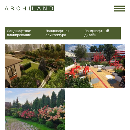
×
×
×
Задать вопрос
Отправить резюме
ОТКЛИКНУТЬСЯ НА ВАКАНСИЮ
ВАШИ ФИО*
ВАШИ ФИО*
Ландшафтное
Ландшафтная
Ландшафтный
планирование
архитектура
дизайн
ТЕЛЕФОН*
ТЕЛЕФОН*
ЭЛ.ПОЧТА
ЭЛ.ПОЧТА
ВАШ ВОПРОС
СОПРОВОДИТЕЛЬНЫЙ ТЕКСТ