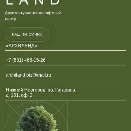
ПРИКРЕПИТЕ РЕЗЮМЕ ИЛИ УКАЖИТЕ ССЫЛКУ
Конфиденциальность
и
Условия использования
НАШ ПИТОМНИК
Загрузить файл
«АРХИЛЕНД»
+7 (831) 466-15-26
Конфиденциальность
и
Условия использования
archiland.biz@mail.ru
Нижний Новгород, пр. Гагарина,
д. 101, оф. 2