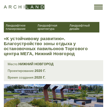
×
×
×
Задать вопрос
Отправить резюме
ОТКЛИКНУТЬСЯ НА ВАКАНСИЮ
ВАШИ ФИО*
ВАШИ ФИО*
Ландшафтное
Ландшафтная
Ландшафтный
планирование
архитектура
дизайн
«К устойчивому развитию».
ТЕЛЕФОН*
ТЕЛЕФОН*
Благоустройство зоны отдыха у
остановочных павильонов Торгового
центра МЕГА, Нижний Новгород
ЭЛ.ПОЧТА
ЭЛ.ПОЧТА
Место:
НИЖНИЙ НОВГОРОД
Проектирование:
2020 Г.
Время создания:
2020 Г.
ВАШ ВОПРОС
СОПРОВОДИТЕЛЬНЫЙ ТЕКСТ