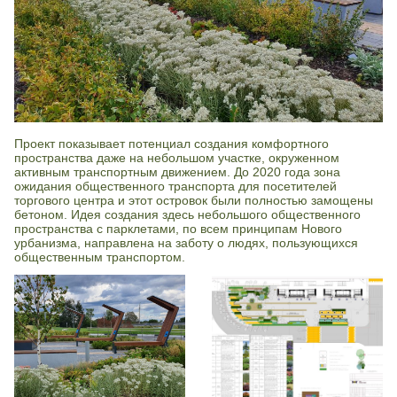
ПРИКРЕПИТЕ РЕЗЮМЕ ИЛИ УКАЖИТЕ ССЫЛКУ
Конфиденциальность
и
Условия использования
Загрузить файл
Проект показывает потенциал создания комфортного
пространства даже на небольшом участке, окруженном
активным транспортным движением. До 2020 года зона
ожидания общественного транспорта для посетителей
торгового центра и этот островок были полностью замощены
бетоном. Идея создания здесь небольшого общественного
Конфиденциальность
и
Условия использования
пространства с парклетами, по всем принципам Нового
урбанизма, направлена на заботу о людях, пользующихся
общественным транспортом.